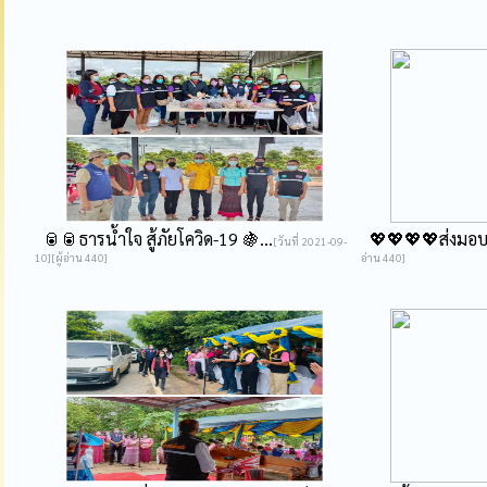
🥫🥫ธารน้ำใจ สู้ภัยโควิด-19 🍇...
💖💖💖💖ส่งมอบค
[วันที่ 2021-09-
10][ผู้อ่าน 440]
อ่าน 440]